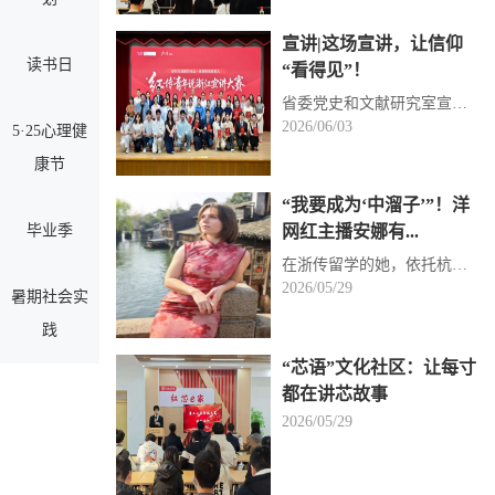
宣讲|这场宣讲，让信仰
读书日
“看得见”！
省委党史和文献研究室宣传教育处处长陈峰，省委宣传部理论处副处长王云长，省教育厅宣教统战处副处长韩...
2026/06/03
5·25心理健
康节
“我要成为‘中溜子’”！洋
毕业季
网红主播安娜有...
在浙传留学的她，依托杭州日报与浙江传媒学院联手打造的洋网红工作室，拥有了专属的传播实践契机。凭借...
2026/05/29
暑期社会实
践
“芯语”文化社区：让每寸
都在讲芯故事
2026/05/29