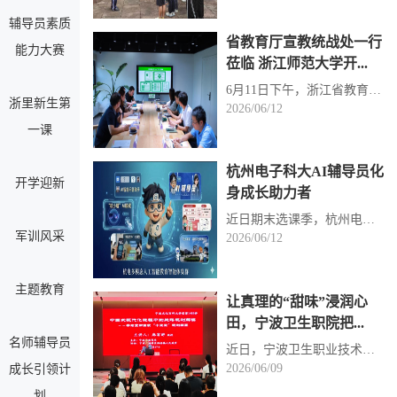
辅导员素质
省教育厅宣教统战处一行
能力大赛
莅临 浙江师范大学开...
6月11日下午，浙江省教育厅宣教统战处副处长韩志言一行到访浙江师范大学，在学校精益书房二楼会议室召...
浙里新生第
2026/06/12
一课
杭州电子科大AI辅导员化
开学迎新
身成长助力者
近日期末选课季，杭州电子科技大学学生贝柠点开“AI辅导员2.0”系统，收到专属成长规划：建议修读具身智...
军训风采
2026/06/12
主题教育
让真理的“甜味”浸润心
田，宁波卫生职院把...
名师辅导员
近日，宁波卫生职业技术学院的思政课教师们走出校园，把讲台搬进乡镇会议室、小学礼堂和专业课堂，围绕...
2026/06/09
成长引领计
划