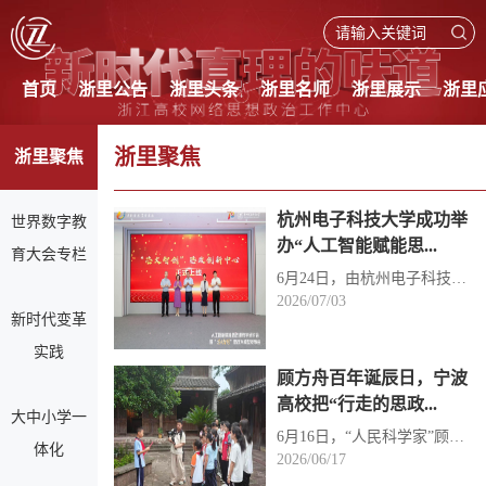
首页
浙里公告
浙里头条
浙里名师
浙里展示
浙里
浙里聚焦
浙里聚焦
杭州电子科技大学成功举
世界数字教
办“人工智能赋能思...
育大会专栏
6月24日，由杭州电子科技大学主办，马克思主义学院、泛雅教育科技集团有限公司承办的人工智能赋能思政课...
2026/07/03
新时代变革
实践
顾方舟百年诞辰日，宁波
高校把“行走的思政...
大中小学一
6月16日，“人民科学家”顾方舟诞辰百年。一场大中小学思政教育一体化研学活动，在“糖丸爷爷”儿时成长...
体化
2026/06/17