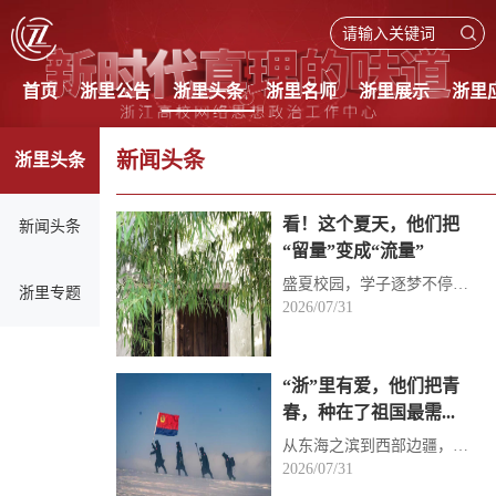
首页
浙里公告
浙里头条
浙里名师
浙里展示
浙里
新闻头条
浙里头条
看！这个夏天，他们把
新闻头条
“留量”变成“流量”
盛夏校园，学子逐梦不停；辅导员驻守，温情从不打烊。他们用日常值守筑牢安全线，用谈心陪伴抚平小烦恼...
浙里专题
2026/07/31
“浙”里有爱，他们把青
春，种在了祖国最需...
从东海之滨到西部边疆，从雪域高原到黔山深处，浙江青年背上行囊，把青春铺展在祖国辽阔的版图上。
2026/07/31