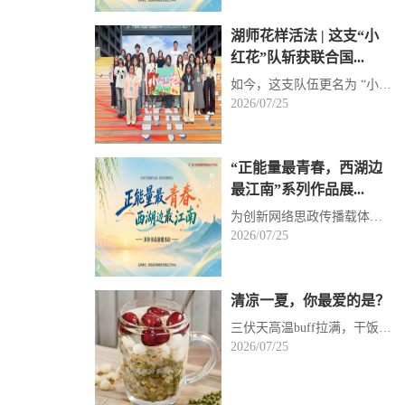
湖师花样活法 | 这支“小
红花”队斩获联合国...
如今，这支队伍更名为 “小红花 —— 花创青野实践团”，团队规模扩充至22人，一举拿下联合国教科文组织...
2026/07/25
“正能量最青春，西湖边
最江南”系列作品展...
为创新网络思政传播载体、挖掘高校青年文艺创作活力，浙里青年以旋律寄初心、以影像抒志向，用多元作品...
2026/07/25
清凉一夏，你最爱的是？
三伏天高温buff拉满，干饭胃口频频“下线”怎么办？跟着我的脚步，一起解锁“浙”里盛夏的清凉美食图鉴...
2026/07/25