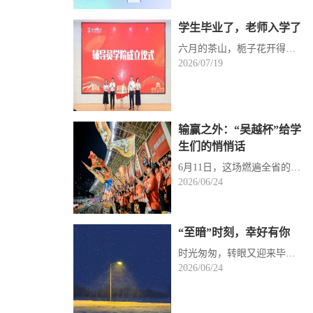
学生毕业了，老师入学了
六月的茶山，栀子花开得正好。手机里弹出这条消息时，我正站在生物医药科研楼的报告厅里，看着“温州医...
2026/07/19
输赢之外：“吴越杯”给学
生们的悄悄话
6月11日，这场燃遍全省的赛事在杭州黄龙体育中心圆满收官。而早在小组赛阶段，我就带着学生志愿者赶赴奉...
2026/06/24
“至暗”时刻，幸好有你
时光匆匆，转眼又迎来毕业季，我意外收到了一封特别的来信，信中笔墨不多，却满是真挚情意。品读之余，...
2026/06/24