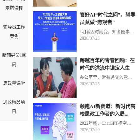
示范课程
答好AI“时代之问”，辅导
员莫做“旁观者”
辅导员工作
“明者因时而变，知者随事而制。”2026世界人工智能大会上，习近平总书记引古明义，围绕人机共处、安全...
案例
2026/07/25
新辅导员100
跨越百年的青春回响：在
问
时代的洪流中锚定人生
办公室里，常有递交入党申请书的同学来找我谈心。有人发问：“老师，我总觉得‘信仰’这个词很大，大到...
思政星课堂
2026/07/25
思政精品项
领跑AI新赛道：新时代高
目
校思政工作者的入局...
2022年底，ChatGPT横空出世，引发全球瞩目。人们猛然发现，计算机已不再是冷冰冰的计算工具——它能像人...
2026/07/20