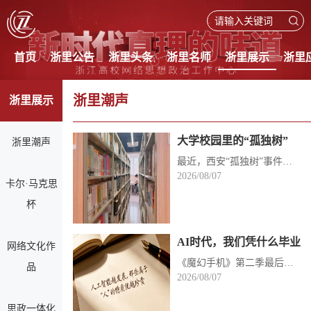
首页
浙里公告
浙里头条
浙里名师
浙里展示
浙里
浙里潮声
浙里展示
大学校园里的“孤独树”
浙里潮声
最近，西安“孤独树”事件成为网民关切热点。麦田边一棵网红孤树，因极简构图走红，无数游客慕名打卡，...
2026/08/07
卡尔·马克思
杯
AI时代，我们凭什么毕业
网络文化作
《魔幻手机》第二季最后一集，我是凌晨两点看完的。那个叫傻妞的AI角色，最后的表情我反复倒回去看了两...
品
2026/08/07
思政一体化