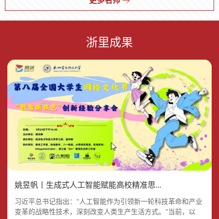
更多名师
更多名师
更多名师
更多名师
更多名师
更多名师
程制定等。擅长青少年工
主义理论体系概论》教学
子、浙江大学首届“党建
分会主席，中国科技新闻
员，浙江省社会科学界联
通讯》等刊物上发表论
局级社科基金十多项，
思想政治教育研究会心理
目2项，教育部人文社会
首批“浙江省高校名师辅
​1977年生，女，副教授，
​1984年生，男，浙江大学
​1979年生，女，副教授，
​1985年生，男，副教授，
​1981年生，男，副教授，
​1972年生，女，教授，
1975年生，女，副
​1977年生，女，副教授，
​1979年生，男，教授，硕
​1986年生，女，中共党
​黄钧辉，1978年出生，
​1962年生，男，高级经济
作、抑郁等心理问题的咨
研究会会长、浙江现代革
先锋奖”等荣誉
学会电竞传播专业委员会
合会副主席
文30余篇，指导硕士研
在《国家教育行政学院
咨询工作联盟副会长，浙
科学研究专项任务5项，
导员成长引领计划”。第
浙江工业大学心理中心主
马克思主义学院副院长，
现任浙江大学机械工程学
文学博士，浙江大学传媒
长期在高校工作，担任杭
硕士生导师。现任浙江
教授，现任浙江工商大
发展与教育心理学专业硕
士生导师，哲学博士、中
员，宁波市高校名师辅导
男，研究生毕业于浙江大
师，现任职浙江正元智慧
询及危机干预。荣获首届
命历史文化研究基地主
副主任和学术专家，浙江
究生110余名，主持厅级
学报》《高等工程教育
江省心理卫生协会高校心
主持厅局级以上课题20余
四期全国高校团委书记培
任。十余年一线学生思政
思想政治教育学科教授，
院党委书记。2003年起从
与国际文化学院院长助
州师范大学党委宣传部常
水利水电学院党委副书
学公共管理学院党委书
士研究生，毕业于浙江大
国社科院经济学第二博
员、宁波职业技术学院
学教育学，浙江省网络教
科技股份有限公司董事，
浙江省高校心理教师年度
任、浙江省基层党建研究
省之江青年社科学者，浙
项目多项，作为牵头人
研究》等核心期刊发表
理咨询专业委员会委员，
项。出版个人专著《高校
训班学员、第163期全国
浙里成果
工作经历（曾任辅导员和
博士生导师，发表论文近
事思想政治教育工作，先
理，影视艺术与新媒体学
务副部长、团委书记、学
记，兼任浙江省马克思
记，浙江省高校思想政
学心理与行为科学系，
士、复旦大学法学博士
“米娜工作室”主持人。在
育名师，现任浙江工业大
党支部书记。出生于物质
人物
中心主任等学术职务。浙
江大学国际传播创新中心
连续四年获教育部思政
多篇论文，调研成果获
浙江省高校心理健康教育
辅导员专业化发展研
高校辅导员骨干培训班学
分管学生工作副书记）；
百篇，主持国家社科基金
后担任院级团委书记、党
系主任，博士生导师。入
工部副部长，杭州职业技
主义学会常务理事、浙
治理论课名师工作室
2005年至今任职于浙江中
后、执业律师。现任浙江
高校思政教育一线十余
学化学工程学院党委副书
匮乏的年代，所以倍感精
江日...
秘...
司、中央网信办网络社
浙江省委书记袁家军等
研...
究》...
员。...
查看更多
查看更多
查看更多
查看更多
查看更多
查看更多
查看更多
查看更多
查看更多
查看更多
查看更多
查看更多
十余年学生心理咨询专兼
课题3部
委副书记等职务。曾获全
选教育部全国“高校网络
术学院纪委书记等，致力
江省高校党的十九大精
（辅导员素质能力提
医药大学心理健康教育中
金融职业学院马克思主义
载，创新少数民族学生思
记，在思政数字化改革领
神的力量；成长于军人之
会工作局全国高校网...
领导批示
职工作经历（中国心理学
国最美高校辅导员、全国
教育名师培育支持计
于高等教育和思想政治工
神宣讲团成员、省高校
升）主持人，浙江省高
心，曾担任心理健康教育
学院院长，中国政治经济
政教育模式，开创“三年
域有着丰富的实践经验
家，更愿追求军人之气
会注册心理师、心理中心
高校辅导员年度人物、浙
划”、国家广电总局全国
作研究，发表论文20余
名师辅导员成长引领计
校名师辅导员成长引领
中心主任一职十余年。国
学会理事、浙江省科学社
三类三层次”递进式、系
质；毕业于南开大学中文
主任）；学校心理健康通
江省“高校辅导员年度人
广播电视和网络视听行业
篇，专著2部
划导师、省高校辅导员
计划导师，浙江省辅导
家二级心理咨询师，中国
会主义学会理事、浙江省
统化的“米娜工作法”，引
系，更为憧憬诗和远方；
识必修课程负责人（获省
物”、浙江省“三育人”先
青年创新人才工程、浙江
岗前培训导师。长期从
员职业能力工作室金牌
心理学会注册心理师，兼
马克思主义学会理事。浙
导少数民族学生增强“四
在高校任教二十余载，深
级立项、主编重点建设教
进个人等荣誉。担任教育
省宣传文化系统“五个一
事高校思政理论课教学
导师。从事高校思想政
任中国心理卫生协会大学
江省“金马先声”基层理论
个意识”、坚定“四个自
知教育的责任；曾挂职县
材）
部首批“三全育人”综合改
批”青年英才等人才计划
与宣传文化、学生管理
治教育工作20余年，主
生心理咨询专业委员会委
宣讲名师工作室负责人、
信”，培养出4000余名荣
级市副市长，能感受政府
革试点院（系）负责人、
等工作，开展高校思想
持或参与省级以上课题
员、浙江省医学会心身医
浙江省思想政治理论课教
获新疆维吾尔自治区脱贫
的博大情怀；在企业工作
浙江省新时代求是“马兰
政治教育、大学素质教
10余项，发表论文10余
学分会专业委员会委员
学名师，浙江省基层理论
攻坚贡献奖等国家省市荣
十余载，能体会企业创业
先锋”党建示范群负责
育、大学文化建设等方
篇。尤其在辅导员队伍
宣讲先进个人，浙江省优
誉的优秀毕业生。工作中
奋斗之维艰
人、浙江大学“马兰工作
面的研究与实践20余
建设和指导学生学科竞
秀思政课教师。主持教育
曾荣获国家教育部第十三
室”负责人、马兰精神联
年。出版《大学人文素
赛方面成果突出。连续
部人文社科、中国博士后
届全国高校辅导员年度人
合研究中心负责人。...
质教育新论》《唐宋词
10年参与浙江省高校辅
基金面上项目、上海市
物、2021年浙江省高校
姚昱帆丨生成式人工智能赋能高校精准思...
抒情美探幽》《微博中
导员素质能力大赛的组
哲...
辅...
的群众工作》《哲...
织、培训、赛事辅导...
习近平总书记指出：“人工智能作为引领新一轮科技革命和产业
变革的战略性技术，深刻改变人类生产生活方式。”当前，以