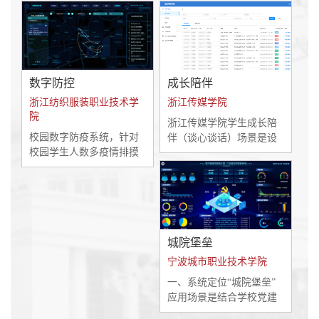
化建设,以信息化驱动教育
用违禁电器、借书不还、
教学改革创新,努力实现“教
拖延缴纳学费、申请勤工
育数字化、管理科学化、
俭学岗位后不履职。这些
服务优质化”的发展目标。
行为一方面造成了学校资
本文按要求,以推进“金色年
源的浪费，另一方面对学
华”小程序移动信息平台建
数字防控
成长陪伴
生自身形成良好的诚信意
设为例,探讨学校信息化建
识和诚信品质十分不利。
浙江纺织服装职业技术学
浙江传媒学院
设的路径与经验。
学校在当前智慧思政建设
院
浙江传媒学院学生成长陪
的大背景下，建立了涵盖
校园数字防疫系统，针对
伴（谈心谈话）场景是设
学生生活、行为、学业、
校园学生人数多疫情排摸
计用于构建我校学生多维
实践、其它五大类总计11
工作量大、学生请假外出
数据预警、关注模型以及
项的诚信指标体系，通过
频繁等问题，依托学校“智
相关陪伴干预工作开展的
大数据的技术手段对各业
慧学工”数字化平台为基
平台。一、系统定位本应
务系统中诚信相关行为数
础，整合打卡位置信息、
用为我校探索“三全育人”
据进行采集、挖掘和分
校园门禁数据、请假外出
学生工作与数字化改革相
析...
城院堡垒
数据、同步中高风险地区
结合所打造的创新场景。
数据，研发设计了一套集
其架构设计一方面为了满
宁波城市职业技术学院
学生异常情况实时提醒、
足学工队伍谈心谈话的线
一、系统定位“城院堡垒”
学生行为轨迹追溯、区域
上需求和存档，为思政研
应用场景是结合学校党建
范围精准排查于一体的常
究提供数字资源库；另一
工作的实际需求，面向全
态化数字防疫系统。系统
方面利用大数据算法对潜