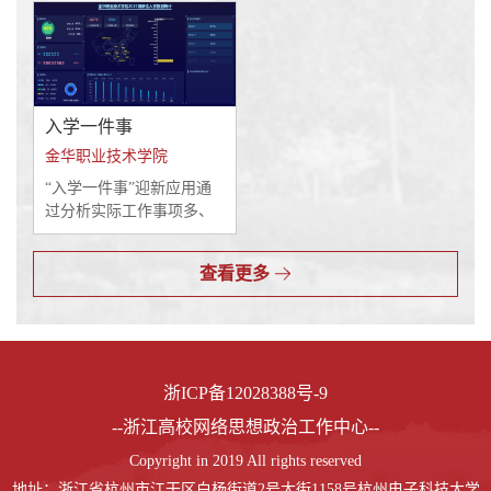
校师生党员，针对工作任
主要通过钉钉打卡等方式
在的校园风险因素进行数
务跟踪难、工作质量测量
获取学生位置信息，生成
据分析和预警，可高效支
难、工作台账追溯难、党
学生行为轨迹地图，实现
撑我校学生成长陪伴工作
建品牌展示难、党建与教
了学生异常轨迹的实时预
（谈心谈话）体系落地...
学融合难等问题构建的数
警及行为轨迹的追溯，...
入学一件事
字化改革应用场景，协同
相关业务部门、对接5个业
金华职业技术学院
务系统开发完成。二、功
“入学一件事”迎新应用通
能简介“城院堡垒”应用遵
过分析实际工作事项多、
循数字化改革“四横四纵”
管理部门多、使用人员多
总体架构，依托学校全量
的“三多”特性，花大力气
数据中心，面向校党委、
查看更多
重塑入学流程，协同多部
党总支、党支部、党小组
门业务，共享多应用数
和党员，包括PC端（校园
据，集成多项功能，实现
信息门户）和移动...
了线上始业教育、金职调
查、寝室选择、网上入学
浙ICP备12028388号-9
和统一报到等多场景的应
用重构。通过学校大数据
--浙江高校网络思想政治工作中心--
平台，打通招生、教务、
Copyright in 2019 All rights reserved
学工、寝管、计财、后勤
等多个系统的数据壁垒，
地址：浙江省杭州市江干区白杨街道2号大街1158号杭州电子科技大学