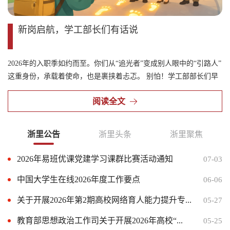
新岗启航，学工部长们有话说
行
2026年的入职季如约而至。你们从“追光者”变成别人眼中的“引路人”
盛
这重身份，承载着使命，也是裹挟着忐忑。 别怕！学工部部长们早
常
已备好最实在的“育人锦囊”，请收下这份心意，让它为你照亮前路，
助
阅读全文
伴你从容启航！
浙里公告
浙里头条
浙里聚焦
2026年易班优课党建学习课群比赛活动通知
07-03
看！这个夏天，他们把“留量”变成“流量”
杭州电子科技大学成功举办“人工智能赋能思...
07-31
07-03
中国大学生在线2026年度工作要点
06-06
“浙”里有爱，他们把青春，种在了祖国最需...
顾方舟百年诞辰日，宁波高校把“行走的思政...
07-31
06-17
关于开展2026年第2期高校网络育人能力提升专...
05-27
新岗启航，学工部长们有话说
省教育厅宣教统战处一行莅临 浙江师范大学开...
07-31
06-12
教育部思想政治工作司关于开展2026年高校“...
05-25
“正能量最青春，西湖边最江南”系列作品展...
杭州电子科大AI辅导员化身成长助力者
07-31
06-12