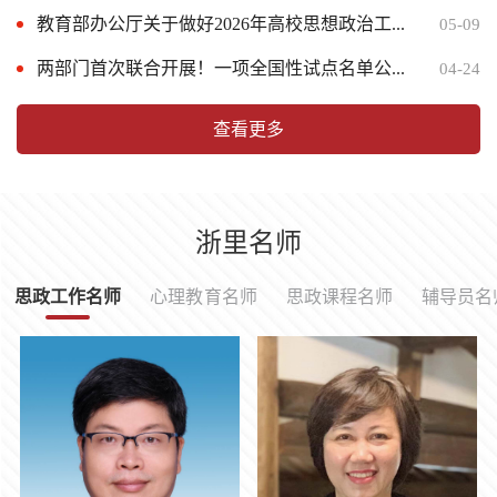
教育部办公厅关于做好2026年高校思想政治工...
05-09
“正能量最青春，西湖边最江南”系列作品展...
让真理的“甜味”浸润心田，宁波卫生职院把...
07-31
06-09
两部门首次联合开展！一项全国性试点名单公...
04-24
湖师花样活法 | 这支“小红花”队斩获联合国...
宣讲|这场宣讲，让信仰“看得见”！
07-25
06-03
查看更多
浙里名师
思政工作名师
心理教育名师
思政课程名师
辅导员名