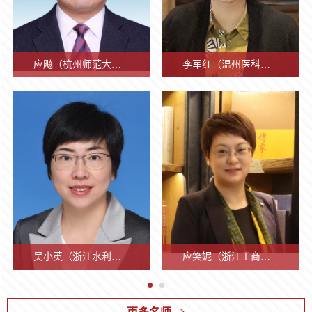
祝一虹（浙江大学）
王玉芬（浙江大学）
赵瑜佩（浙江大学）
应飚（杭州师范大学）
渠长根（浙江理工大学）
陈先春（浙江省社科联）
钱珊（杭州师范大学）
李军红（温州医科大学）
叶星（浙江金融职业学院）
贝静红（浙江海洋大学）
汪衍君（江山市大陈乡大陈村）
程振伟(杭州电子科技大学)
应飚（杭州师范大学）
祝一虹（浙江大学）
渠长根（浙江理工大学）
王玉芬（浙江大学）
赵瑜佩（浙江大学）
陈先春（浙江省社科联）
李军红（温州医科大学）
程振伟(杭州电子科技大学)
叶星（浙江金融职业学院）
贝静红（浙江海洋大学）
钱珊（杭州师范大学）
汪衍君（江山市大陈乡大陈村）
​1973年生，女，中共党
​ 1964年生，男，教授，
​1968年生，女，中共党
​1987年生，女，教授，浙
​1967年生，男，讲师，福
1967年生，男，研究
1967年生，女，副研究
​1982年生，女，中共党
​1971年生，女，博士，教
​1986年生，女，中共党
.
​1962年生，男，江山市大
员，副教授，硕士生导
发表学术论文150多篇，
员，工学博士，浙江大学
江大学传媒与国际文化学
建周宁人，从事党的创新
员，硕士研究生导师，
员，浙江省高校思想政
员，硕士，副教授，国家
授，现任浙江海洋大学马
员，杭州师范大学辅导员
陈村党支部书记、村委会
师，理学博士，康奈尔大
出版个人专著11部，主持
国际校区党工委副书记、
院“百人计划”研究员，博/
理论研究，1999年5月加
杭州师范大学党委副书
治教育研究会常务理
二级心理咨询师，中国心
克思主义学院党总支书
协会会长，外国语学院党
主任，江山市8090新时代
学医学院高访学者。现任
国家社科基金重点项目
学生事务部部长。获全国
硕士研究生导师。博士和
入中国共产党，1989年9
记，浙江大学中组部干
事、温州市思想政治工
理学会注册心理师，中国
记，院长兼学校宣传部副
委委员、学工办主任，全
理论宣讲团导师。曾获全
浙江大学心理健康教育与
“中国共产党工作文化发
首届“最美高校辅导员”、
硕士均毕业于英国莱斯特
月参加工作，研究生学
部培训基地兼职教师、
作研究会副会长。从事
心理卫生协会首批注册心
部长。长期从事高校党务
球职业规划师（GCDF）/
国优秀党务工作者、全国
查看更多
查看更多
查看更多
查看更多
查看更多
查看更多
查看更多
查看更多
查看更多
查看更多
查看更多
查看更多
咨询中心专职咨询师、副
展史研究”等省部级以上
第十届全国高校辅导员年
大学媒体与传播学专业，
历。曾任省委宣传部党员
浙江大学管理学院兼职
思想政治理论与实践工
理咨询师。现任浙江金融
工作和高校思想政治教育
生涯教练（BCC）。2009
模范退役军人、浙江省兴
主任，中国心理学会临床
科研项目10余项，获得国
度人物、浙江省研究生教
曾任浙江大学国际合作与
教育处副处长，省互联网
研究员。曾任团中央候
作20余年，积极践行与
职业学院明理学院副院
教学、管理与科研工作。
年参加工作，曾任院团委
村治村名村、浙江省十大
心理学注册工作委员会注
家级和省级优秀教学成果
育学会教育成果奖一等
交流处专聘副处长，入选
宣传管理办公室网络管理
补委员、浙江省政协委
推广高校生命文化、公
长、学生处副处长、心理
主持教育部课题“优秀辅
书记、学生党支部书记。
基层宣讲员、浙江省金牛
册心理师、注册督导师，
二等奖各一项。担任中国
奖、浙江大学教学成果一
教育部高校网络教育名
协调处处长，淳安县县长
员、共青团浙江省委员
益实践，学校形成了特
中心主任，中国心理卫生
导员成长规律与培育机制
2014年赴澳大利亚昆士兰
奖获奖者
王慧（浙江工业大学）
代玉启（浙江大学）
项淑芳（浙江大学）
林玮（浙江大学）
吴小英（浙江水利水电学院）
沈威（中共杭州市临平区委宣...
应笑妮（浙江工商大学）
刘曼曼（浙江中医药大学）
牛涛（浙江金融职业学院）
黄钧辉（浙江工业大学）
朱军（浙江正元智慧科技股份...
米娜瓦尔·艾力（宁波职业技术...
浙江督导点负责人。积极
红色文化研究会常务理
等奖、浙江省“万名好党
师。现任国际传播学会
助理、副县长（挂职），
会、浙江省青年联合会
色鲜明、具有全国影响
协会大学生心理咨询专业
研究”“高校全面提升大学
大学交流学习，2016年受
参与大学生心理健康课程
事、中国历史唯物主义学
员”、省大学生职业生涯
（ICA）流行媒体与文化
中共浙江省委宣传部理论
委员。在《中国高教研
力的文化品牌和三全育
委员会委员，全国高职院
生网络素养的方法研究”2
邀参加第三届全国高等学
建设、心理咨询服务系统
会理事、浙江省高校《毛
规划大赛优秀指导教师、
分会主席，环太平洋大学
处处长等职。现任浙江省
究》、《高等工程教育
人系列成果。近年来，
校心理健康教育工作委员
项，作为主要参与者完成
校思想政治教育创新发展
吴小英（浙江水利水电学院）
王慧（浙江工业大学）
代玉启（浙江大学）
项淑芳（浙江大学）
林玮（浙江大学）
沈威（中共杭州市临平区委宣...
应笑妮（浙江工商大学）
米娜瓦尔·艾力（宁波职业技术...
刘曼曼（浙江中医药大学）
牛涛（浙江金融职业学院）
黄钧辉（浙江工业大学）
朱军（浙江正元智慧科技股份...
开发建设、规范化咨询流
泽东思想和中国特色社会
省总工会优秀工会积极分
联盟（APRU）电子竞技
社会科学界联合会党组成
研究》、《自然辩证法
主持及参与省部级、厅
会常务委员，浙江省高校
国家社会科学基金资助项
学术研讨会，2018年入选