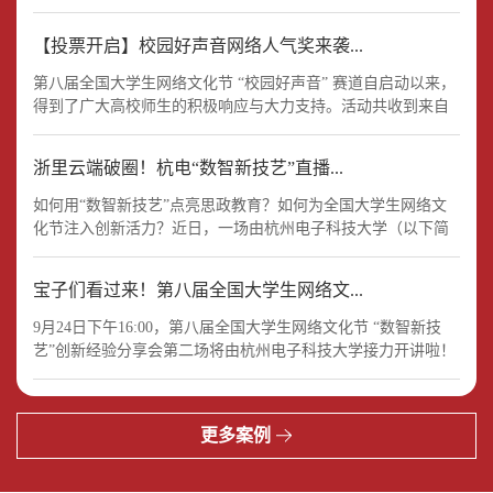
ChatGPT、DeepSeek等为代表的开源大模型正逐渐渗透到诸多
行业，引领了人工智能技术发展迈入新阶段。在思想政治教育
【投票开启】校园好声音网络人气奖来袭...
现代化转型进程中，生成式人工智能既是重要机遇，也是全新
挑战。高校是铸魂育人的主阵地。如何推动生成式人工智能与
第八届全国大学生网络文化节 “校园好声音” 赛道自启动以来，
高校精准思政的深度融合是提升思政引领力，从而回答好“智能
得到了广大高校师生的积极响应与大力支持。活动共收到来自
时代思想政治教育何为”的关键所在。
近1000所学校的作品，其中歌曲作品近1500件（原创作品850余
件、改编作品570余件），音频作品3000余件（诵读作品2000余
浙里云端破圈！杭电“数智新技艺”直播...
件、创意音频600余件、有声故事460余件），参与覆盖面广、
作品类型丰富。
如何用“数智新技艺”点亮思政教育？如何为全国大学生网络文
化节注入创新活力？近日，一场由杭州电子科技大学（以下简
称“杭电”）精心打造的第八届全国大学生网络文化节“数智新技
艺”创新经验分享会，在“杭州电子科技大学”官微视频号直播间
宝子们看过来！第八届全国大学生网络文...
给出了响亮答案。
9月24日下午16:00，第八届全国大学生网络文化节 “数智新技
艺”创新经验分享会第二场将由杭州电子科技大学接力开讲啦！
本场经验分享会不仅有数智新技艺入门“秘籍”，还有超实用的
学生作品创作经验、学校组织工作经验分享，不管是想深耕数
智创作，还是想学习组织活动经验，都能get到专属干货！
更多案例